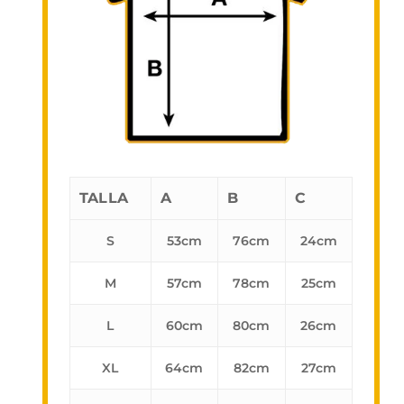
TALLA
A
B
C
S
53cm
76cm
24cm
M
57cm
78cm
25cm
L
60cm
80cm
26cm
XL
64cm
82cm
27cm