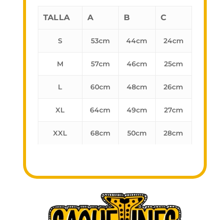
TALLA
A
B
C
S
53cm
44cm
24cm
M
57cm
46cm
25cm
L
60cm
48cm
26cm
XL
64cm
49cm
27cm
XXL
68cm
50cm
28cm