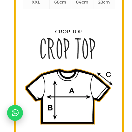
XXL
68cm
84cm
28cm
CROP TOP
No hay productos en el carrito.
Go To Shop