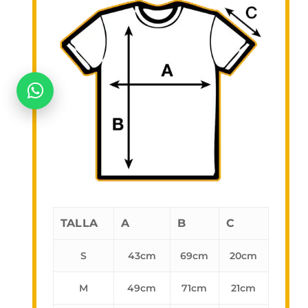
No hay productos en el carrito.
Go To Shop
TALLA
A
B
C
S
43cm
69cm
20cm
M
49cm
71cm
21cm