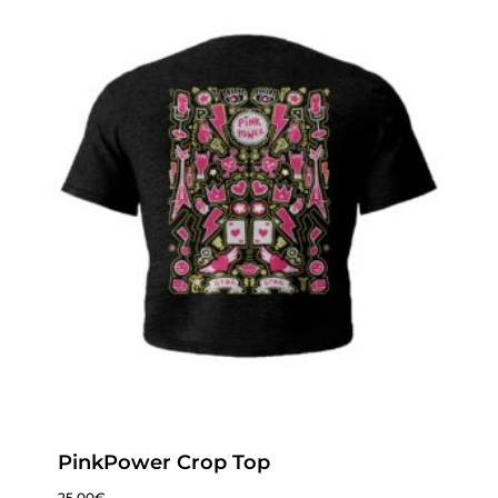
PinkPower Crop Top
25.00
€