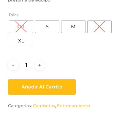
presume de equipo!
Tallas
XXL
S
M
L
XL
Añadir Al Carrito
Categorías:
Camisetas
,
Entrenamiento