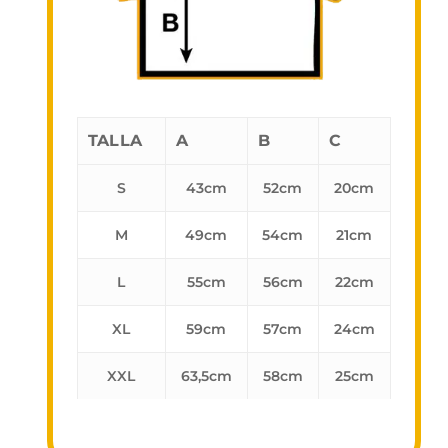
TALLA
A
B
C
S
43cm
52cm
20cm
M
49cm
54cm
21cm
L
55cm
56cm
22cm
XL
59cm
57cm
24cm
XXL
63,5cm
58cm
25cm