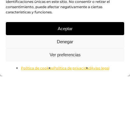
identificaciones únicas en este sitio. No consentir o retirar el
consentimiento, puede afectar negativamente a ciertas
características y funciones.
Aceptar
Denegar
Subtotal:
0.00
€
Ver preferencias
Ver Carrito
Finalizar Compra
Política de cookies
Política de privacidad
Aviso legal
Aviso legal
Términos y condiciones