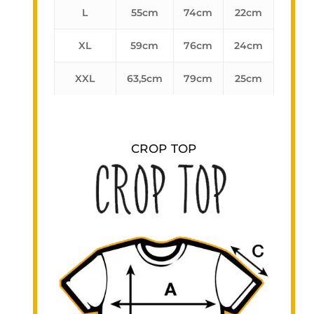
L
55cm
74cm
22cm
XL
59cm
76cm
24cm
XXL
63,5cm
79cm
25cm
CROP TOP