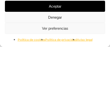
Aceptar
Denegar
Subtotal:
0.00
€
Ver preferencias
Ver Carrito
Finalizar Compra
Política de cookies
Política de privacidad
Aviso legal
Aviso legal
Términos y condiciones
Política de cookies
Política de privacidad
Declaración de accesilidad