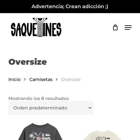
Skip
Advertencia; Crean adicción ;)
to
Close
Cart
Cart
Close
main
Men
Menu
content
Oversize
Inicio
Camisetas
Oversize
Mostrando los 8 resultados