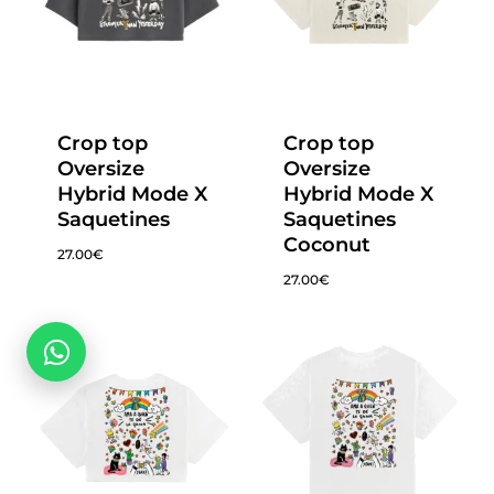
Crop top
Crop top
Oversize
Oversize
Hybrid Mode X
Hybrid Mode X
Saquetines
Saquetines
Coconut
27.00
€
No hay productos en el carrito.
27.00
€
Go To Shop