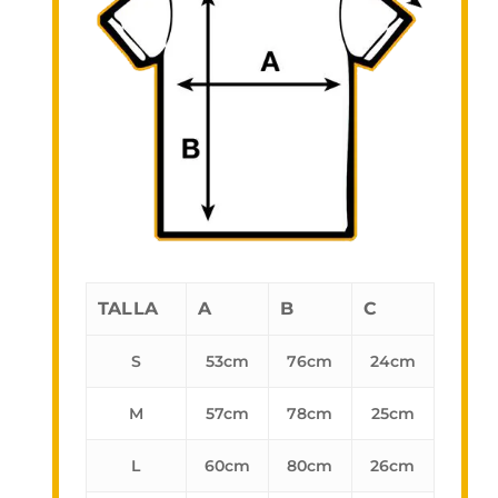
TALLA
A
B
C
S
53cm
76cm
24cm
M
57cm
78cm
25cm
L
60cm
80cm
26cm