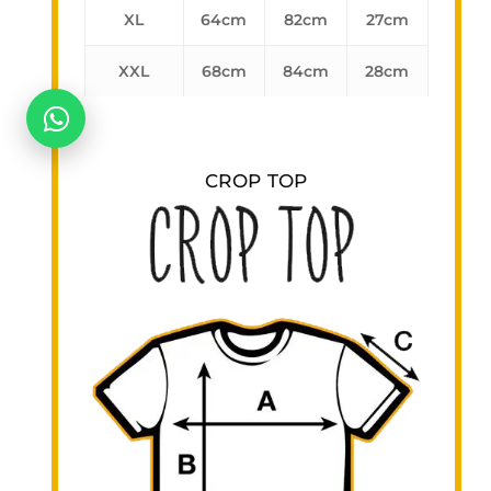
XL
64cm
82cm
27cm
No hay productos en el carrito.
XXL
68cm
84cm
28cm
Go To Shop
CROP TOP