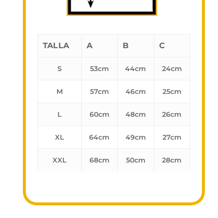
TALLA
A
B
C
S
53cm
44cm
24cm
M
57cm
46cm
25cm
L
60cm
48cm
26cm
XL
64cm
49cm
27cm
XXL
68cm
50cm
28cm