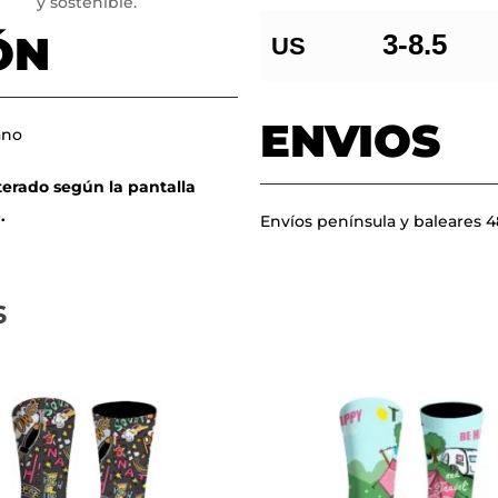
y sostenible.
ÓN
3-8.5
US
ENVIOS
ano
terado según la pantalla
.
Envíos península y baleares 
s