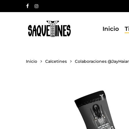
Skip
facebook
instagram
to
main
content
Inicio
T
Inicio
Calcetines
Colaboraciones @JayHaiar