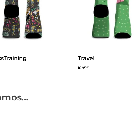
ssTraining
Travel
16.95
€
amos…