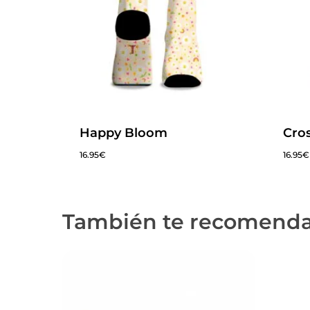
Happy Bloom
Cro
16.95
€
16.95
€
También te recomend