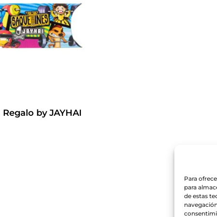
a Regalo by JAYHAI
€
Para ofrece
para almace
de estas t
navegación 
consentimie