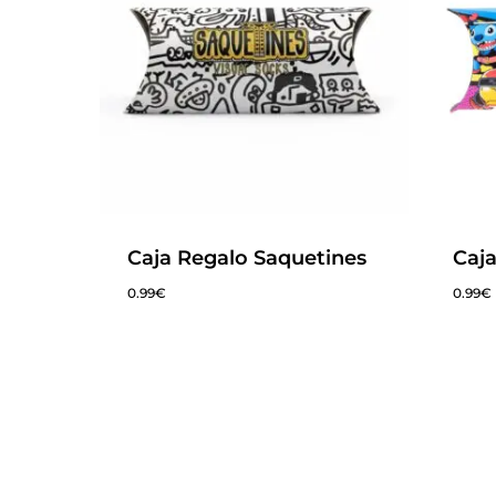
Caja Regalo Saquetines
Caj
0.99
€
0.99
€
0.99
€
0.99