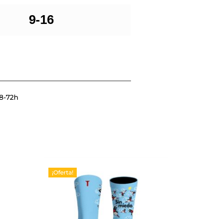
9-16
48-72h
¡Oferta!