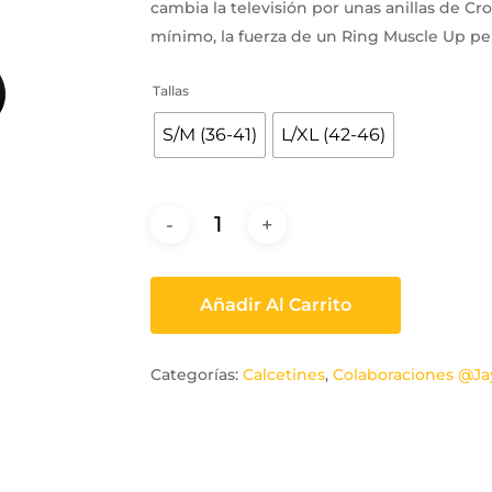
cambia la televisión por unas anillas de Cr
mínimo, la fuerza de un Ring Muscle Up perfe
Tallas
S/M (36-41)
L/XL (42-46)
Añadir Al Carrito
Categorías:
Calcetines
,
Colaboraciones @Ja