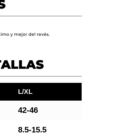
S
imo y mejor del revés.
TALLAS
No hay productos en el carrito.
Go To Shop
L/XL
42-46
8.5-15.5