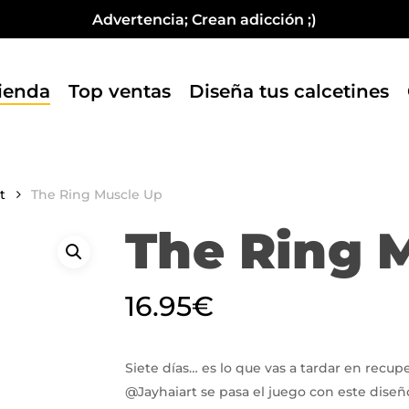
Fabricados en España
Advertencia; Crean adicción ;)
Cart
ienda
Top ventas
Diseña tus calcetines
t
The Ring Muscle Up
The Ring 
16.95
€
Siete días… es lo que vas a tardar en recupe
@Jayhaiart se pasa el juego con este diseñ