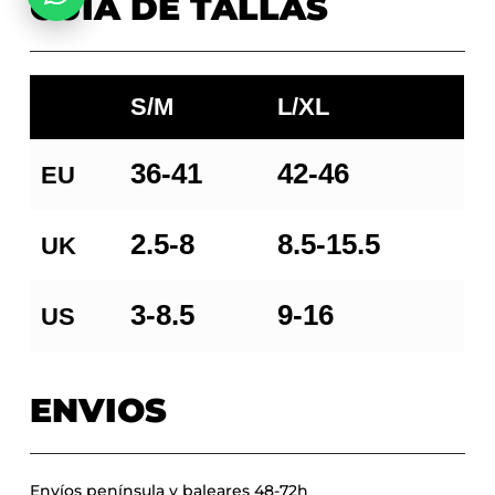
GUÍA DE TALLAS
S/M
L/XL
36-41
42-46
EU
2.5-8
8.5-15.5
UK
3-8.5
9-16
US
ENVIOS
Envíos península y baleares 48-72h