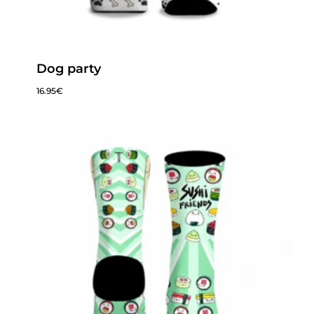
Dog party
16.95
€