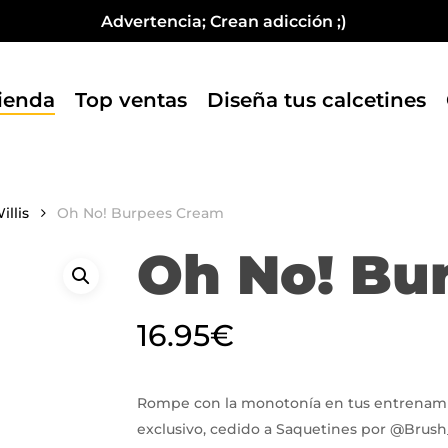
Fabricados en España
Advertencia; Crean adicción ;)
Cart
ienda
Top ventas
Diseña tus calcetines
llis
Oh No! Burpees Cream
Oh No! Bu
16.95
€
Rompe con la monotonía en tus entrenamie
exclusivo, cedido a Saquetines por @Brush_