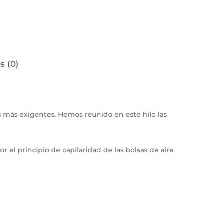
s (0)
s más exigentes. Hemos reunido en este hilo las
r el principio de capilaridad de las bolsas de aire
No hay productos en el carrito.