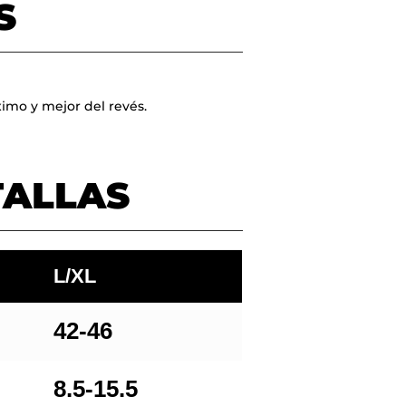
S
Go To Shop
imo y mejor del revés.
TALLAS
L/XL
42-46
8.5-15.5