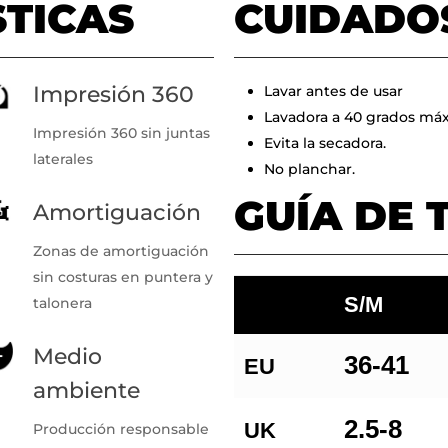
STICAS
CUIDADO
Impresión 360
Lavar antes de usar
Lavadora a 40 grados máx
Impresión 360 sin juntas
Evita la secadora.
laterales
No planchar.
GUÍA DE 
Amortiguación
Zonas de amortiguación
sin costuras en puntera y
S/M
talonera
Medio
36-41
EU
ambiente
2.5-8
UK
Producción responsable