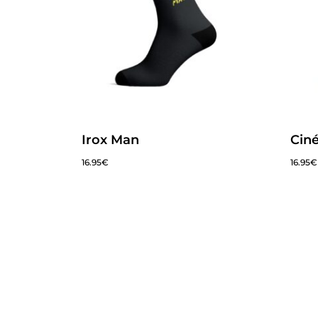
Irox Man
Ciné
16.95
€
16.95
€