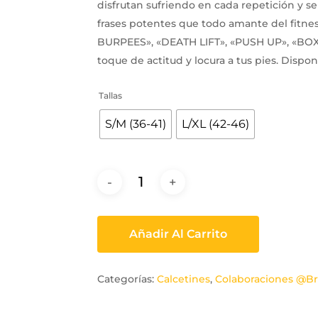
disfrutan sufriendo en cada repetición y s
frases potentes que todo amante del fitn
BURPEES», «DEATH LIFT», «PUSH UP», «BOX J
toque de actitud y locura a tus pies. Dispon
Tallas
S/M (36-41)
L/XL (42-46)
Añadir Al Carrito
Categorías:
Calcetines
,
Colaboraciones @Br