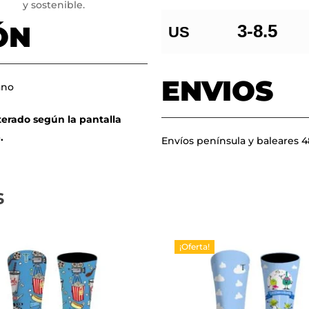
y sostenible.
ÓN
3-8.5
US
ENVIOS
ano
terado según la pantalla
.
Envíos península y baleares 
s
¡Oferta!