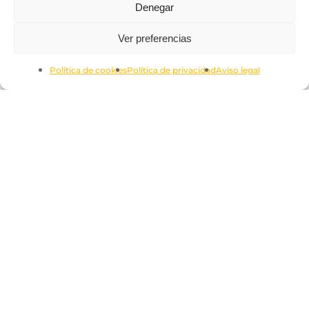
Denegar
Subtotal:
0.00
€
Ver preferencias
Ver Carrito
Finalizar Compra
Política de cookies
Política de privacidad
Aviso legal
Aviso legal
Términos y condiciones
Política de cookies
Política de privacidad
Declaración de accesilidad
CONTACTO
contacto@saquetines.com