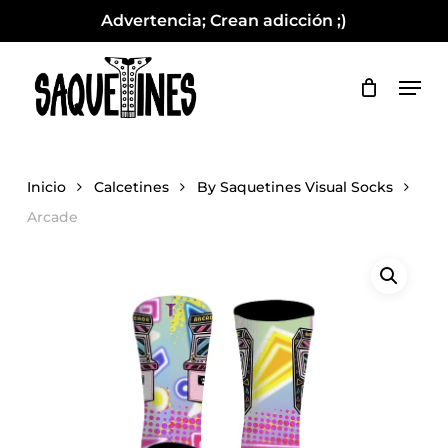
Skip
Fabricados en España
Advertencia; Crean adicción ;)
to
Close
Cart
Cart
Close
main
Men
Menu
content
Inicio
Calcetines
By Saquetines Visual Socks
Arcade