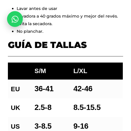
Lavar antes de usar
Go To Shop
Lavadora a 40 grados máximo y mejor del revés.
Evita la secadora.
No planchar.
GUÍA DE TALLAS
S/M
L/XL
36-41
42-46
EU
2.5-8
8.5-15.5
UK
3-8.5
9-16
US