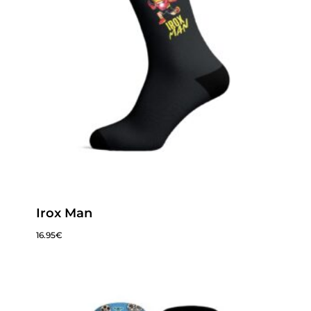
Irox Man
16.95
€