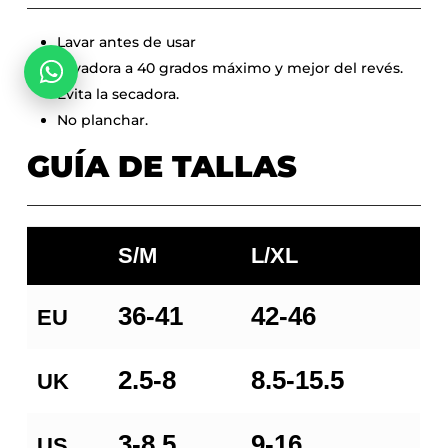
No hay productos en el carrito.
Lavar antes de usar
Go To Shop
Lavadora a 40 grados máximo y mejor del revés.
Evita la secadora.
No planchar.
GUÍA DE TALLAS
S/M
L/XL
36-41
42-46
EU
2.5-8
8.5-15.5
UK
3-8.5
9-16
US