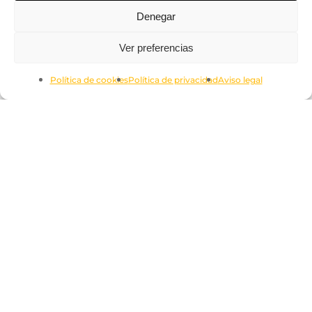
Denegar
Subtotal:
0.00
€
Ver preferencias
Ver Carrito
Finalizar Compra
Política de cookies
Política de privacidad
Aviso legal
Aviso legal
Términos y condiciones
Política de cookies
Política de privacidad
Declaración de accesilidad
CONTACTO