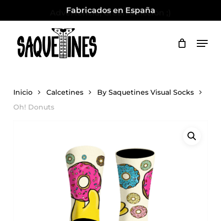
Skip
Fabricados en España
to
Close
Cart
Cart
Close
main
Men
Menu
content
Inicio
Calcetines
By Saquetines Visual Socks
Oh! Donuts