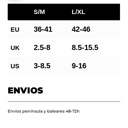
S/M
L/XL
36-41
42-46
EU
2.5-8
8.5-15.5
UK
3-8.5
9-16
US
ENVIOS
Envíos península y baleares 48-72h