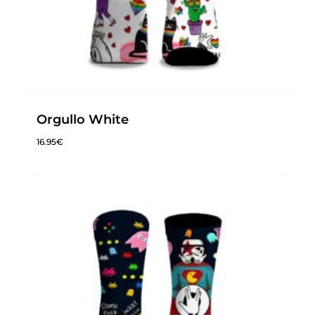
Orgullo White
16.95
€