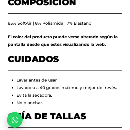
COMPOSICIÓN
85% SoftAir | 8% Poliamida | 7% Elastano
El color del producto puede verse alterado según la
pantalla desde que estés visualizando la web.
CUIDADOS
Lavar antes de usar
Lavadora a 40 grados máximo y mejor del revés.
Evita la secadora.
No hay productos en el carrito.
No planchar.
GUÍA DE TALLAS
Go To Shop