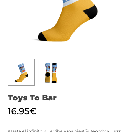
Toys To Bar
16.95
€
¡Hasta el infinito y… arriba esos pies! 🚀 Woody y Buzz