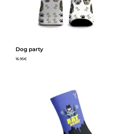
Dog party
16.95
€