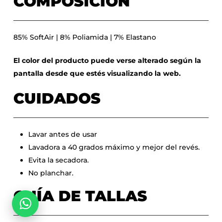
COMPOSICIÓN
85% SoftAir | 8% Poliamida | 7% Elastano
El color del producto puede verse alterado según la
pantalla desde que estés visualizando la web.
CUIDADOS
Lavar antes de usar
Lavadora a 40 grados máximo y mejor del revés.
Evita la secadora.
No hay productos en el carrito.
No planchar.
GUÍA DE TALLAS
Go To Shop