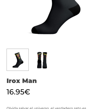
Irox Man
16.95
€
Olvida salvar el universo, el verdadero reto es