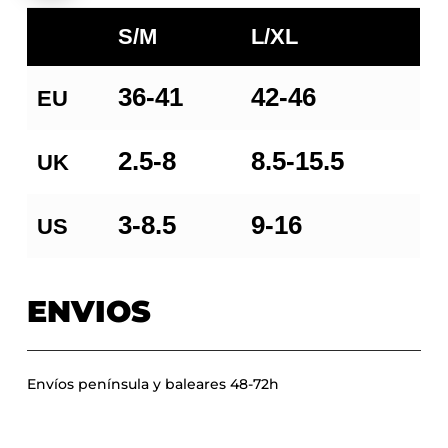
S/M
L/XL
36-41
42-46
EU
2.5-8
8.5-15.5
UK
3-8.5
9-16
US
ENVIOS
Envíos península y baleares 48-72h